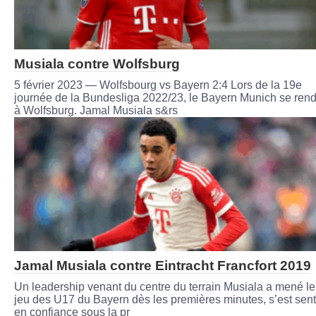
Musiala contre Wolfsburg
5 février 2023 — Wolfsbourg vs Bayern 2:4 Lors de la 19e
journée de la Bundesliga 2022/23, le Bayern Munich se rend
à Wolfsburg. Jamal Musiala s&rs
Jamal Musiala contre Eintracht Francfort 2019
Un leadership venant du centre du terrain Musiala a mené le
jeu des U17 du Bayern dès les premières minutes, s’est sent
en confiance sous la pr