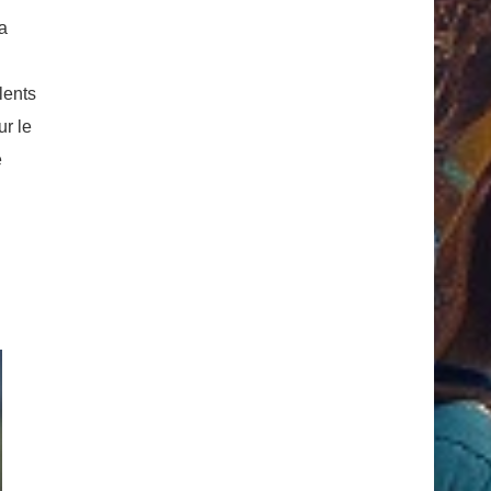
a
lents
ur le
e