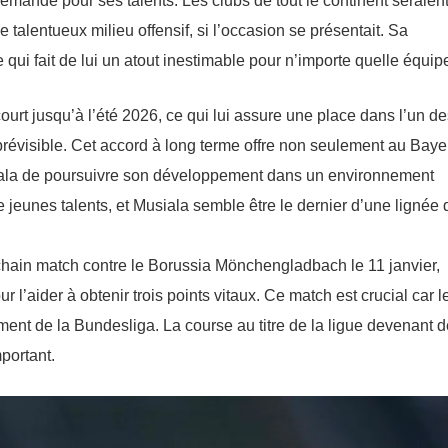
demande pour ses talents. Les clubs de tout le continent seraien
talentueux milieu offensif, si l’occasion se présentait. Sa
 qui fait de lui un atout inestimable pour n’importe quelle équip
urt jusqu’à l’été 2026, ce qui lui assure une place dans l’un de
prévisible. Cet accord à long terme offre non seulement au Baye
siala de poursuivre son développement dans un environnement
de jeunes talents, et Musiala semble être le dernier d’une lignée 
hain match contre le Borussia Mönchengladbach le 11 janvier,
 l’aider à obtenir trois points vitaux. Ce match est crucial car l
ment de la Bundesliga. La course au titre de la ligue devenant d
portant.