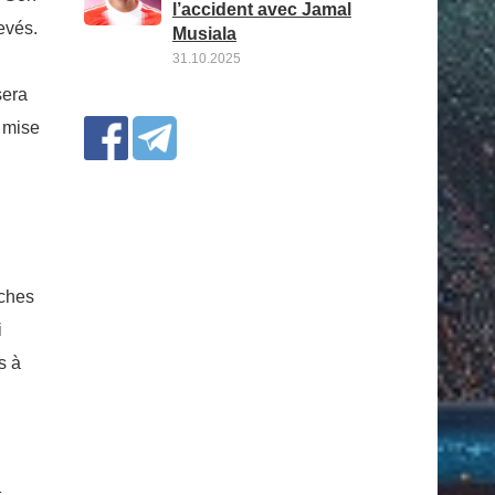
l’accident avec Jamal
evés.
Musiala
31.10.2025
sera
a mise
tches
i
s à