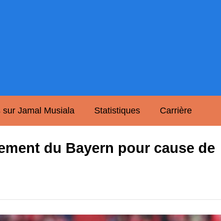
s sur Jamal Musiala
Statistiques
Carrière
înement du Bayern pour cause de