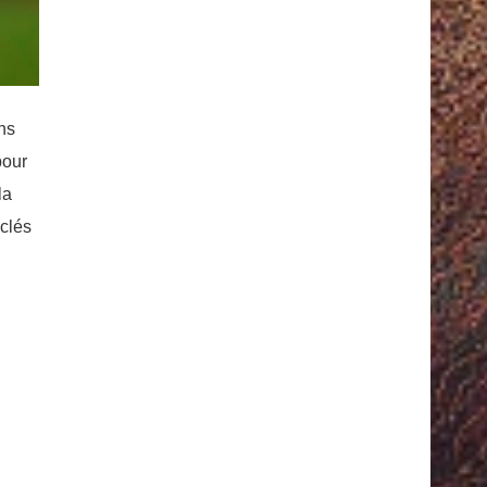
hs
pour
la
 clés