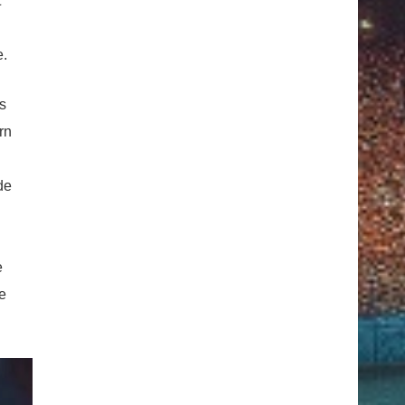
t
e.
s
rn
de
e
e